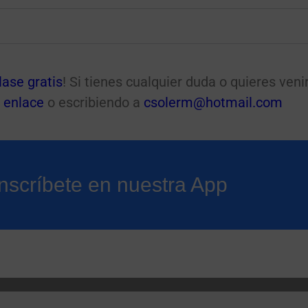
lase gratis
! Si tienes cualquier duda o quieres veni
 enlace
o escribiendo a
csolerm@hotmail.com
Inscríbete en nuestra App