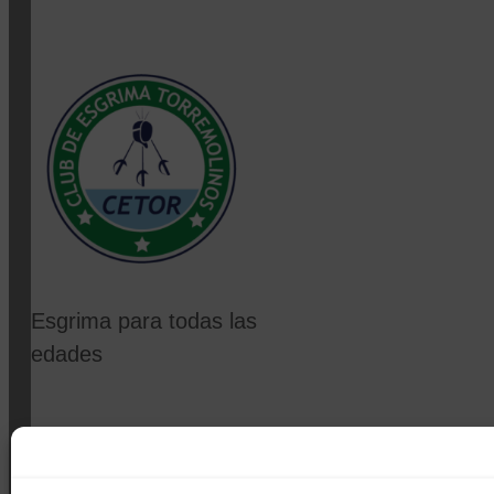
Esgrima para todas las
edades