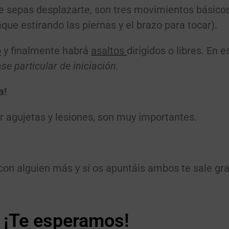
ue sepas desplazarte, son tres movimientos básico
ue estirando las piernas y el brazo para tocar).
o
y finalmente habrá
asaltos
dirigidos o libres. En 
se particular de iniciación.
a!
r agujetas y lesiones, son muy importantes.
on alguien más y si os apuntáis ambos te sale gra
¡Te esperamos!