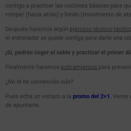
contigo a practicar las nociones básicas para q
romper (hacia atrás) y fondo (movimiento de ataq
Después haremos algún
ejercicio técnico-táctic
el
entrenador se quede contigo para darte una cla
¡
Sí, podrás coger el sable y practicar el primer dí
Finalmente haremos
estiramientos
para preveni
¿
No te he convencido aún?
Pues echa un vistazo a la
promo del 2×1
.
Vente c
de apuntarte.