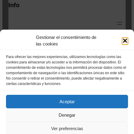
Info
Gestionar el consentimiento de
las cookies
Para ofrecer las mejores experiencias, utilizamos tecnologías como las
cookies para almacenar y/o acceder a la información del dispositivo. El
consentimiento de estas tecnologías nos permitirá procesar datos como el
comportamiento de navegación o las identificaciones únicas en este sitio.
C. Pedro Navarro Bruna 1, 29620, Torremolinos.
No consentir o retirar el consentimiento, puede afectar negativamente a
ciertas características y funciones.
Aviso Legal
Política de Privacidad
Aceptar
©2022
Club de Esgrima Torremolinos
Denegar
Ver preferencias